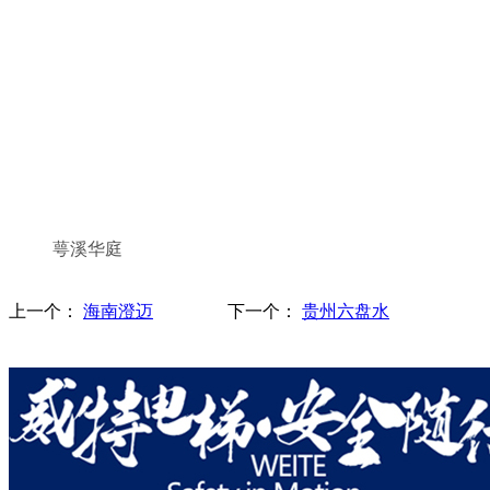
萼溪华庭
上一个：
海南澄迈
下一个：
贵州六盘水