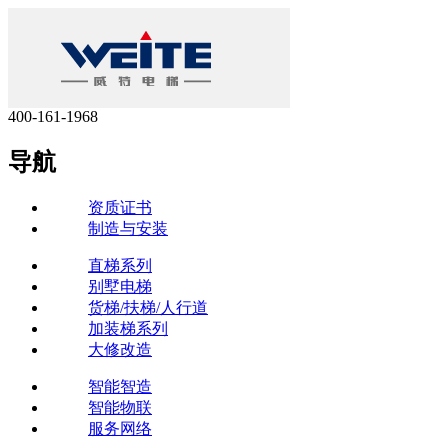
400-161-1968
导航
资质证书
制造与安装
直梯系列
别墅电梯
货梯/扶梯/人行道
加装梯系列
大修改造
智能智造
智能物联
服务网络