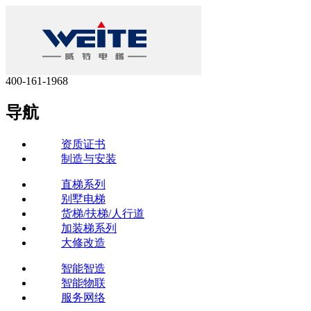
400-161-1968
导航
资质证书
制造与安装
直梯系列
别墅电梯
货梯/扶梯/人行道
加装梯系列
大修改造
智能智造
智能物联
服务网络