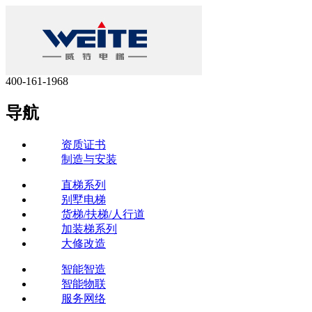
400-161-1968
导航
资质证书
制造与安装
直梯系列
别墅电梯
货梯/扶梯/人行道
加装梯系列
大修改造
智能智造
智能物联
服务网络